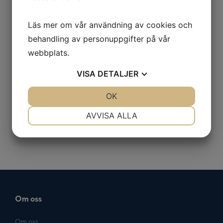
Fabrikat
Ideal-tek
Läs mer om vår användning av cookies och
Rak
behandling av personuppgifter på vår
Avsmalnade, släta spetsar
webbplats.
Längd 120 mm.
VISA
DETALJER
Material - antimagnetiskt rostfritt stål av hög kvalitet
(SA)
JA
NEJ
OK
JA
NEJ
Lämplig för autoklavering
NÖDVÄNDIG
INSTÄLLNINGAR
AVVISA ALLA
JA
NEJ
JA
NEJ
MARKNADSFÖRING
STATISTIK
Om oss
Om oss