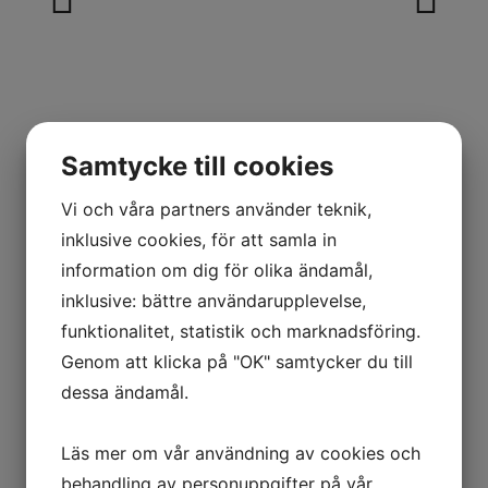
Samtycke till cookies
Vi och våra partners använder teknik,
inklusive cookies, för att samla in
Pincett
information om dig för olika ändamål,
inklusive: bättre användarupplevelse,
funktionalitet, statistik och marknadsföring.
Artikelnummer: 5SA
Genom att klicka på "OK" samtycker du till
Pincett
dessa ändamål.
Fabrikat Ideal-tek
Läs mer om vår användning av cookies och
Rak
behandling av personuppgifter på vår