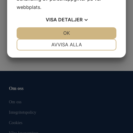
Avsmalnade, extra fina spetsar.
webbplats.
Längd 110 mm.
VISA
DETALJER
Material - antimagnetiskt rostfritt stål av hög kvalitet (SA)
JA
NEJ
OK
JA
NEJ
Lämplig för autoklavering
NÖDVÄNDIG
INSTÄLLNINGAR
AVVISA ALLA
JA
NEJ
JA
NEJ
MARKNADSFÖRING
STATISTIK
Om oss
Om oss
Integritetspolicy
Cookies