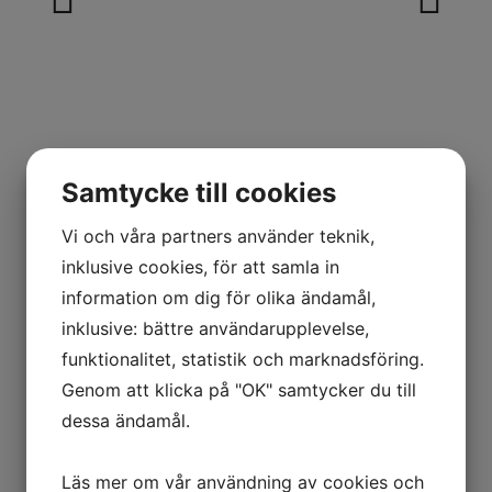
Samtycke till cookies
Vi och våra partners använder teknik,
Träsko med tåskydd
inklusive cookies, för att samla in
information om dig för olika ändamål,
inklusive: bättre användarupplevelse,
Artikelnummer: RIFF-W-SBAE
funktionalitet, statistik och marknadsföring.
Komfortabel träsko med tåskydd och elastisk hälrem.
Genom att klicka på "OK" samtycker du till
Ovandel i mikrofiber som håller bra för återkommande
dessa ändamål.
tvätt. Passar därför bra i miljöer som kräver en hög
hygiennivå.
Läs mer om vår användning av cookies och