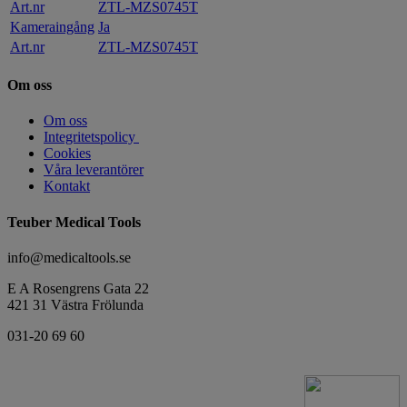
Art.nr
ZTL-MZS0745T
Kameraingång
Ja
Art.nr
ZTL-MZS0745T
Om oss
Om oss
Integritetspolicy
Cookies
Våra leverantörer
Kontakt
Teuber Medical Tools
info@medicaltools.se
E A Rosengrens Gata 22
421 31 Västra Frölunda
031-20 69 60